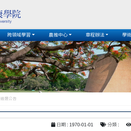
跨領域學習
農推中心
章程辦法
學
長遴選公告
日期 : 1970-01-01
分類 :