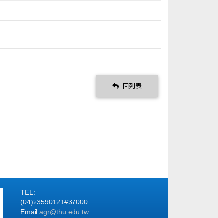
回列表
TEL:
(04)23590121#37000
Email:
agr@thu.edu.tw