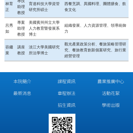
專技
林育
育達科技大學資管
西餐烹調、異國料理、團體膳食、飲
助理
正
研究所碩士
食文化
教授
專案
美國賓州州立大學
呂秀
組織發展、人力資源管理、領導統御
助理
人力教育暨發展系
如
力
教授
博士
觀光產業政策分析、餐旅策略管理研
容繼
講座
淡江大學美國研究
究、餐旅教育創新個案研究、旅行業
業
教授
所法學博士
經營管理
本院簡介
課程資訊
農業推廣中心
最新消息
章程辦法
活動花絮
招生資訊
學術出版