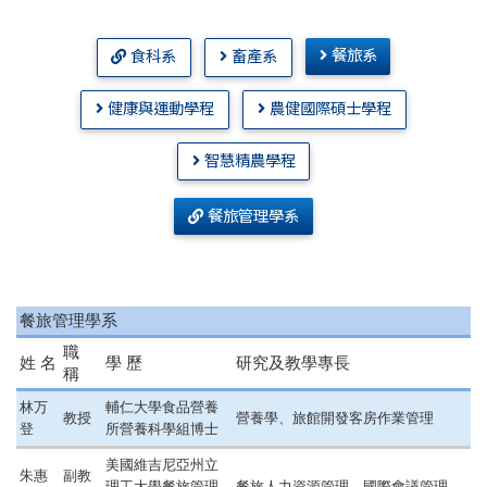
餐旅系
食科系
畜產系
健康與運動學程
農健國際碩士學程
智慧精農學程
餐旅管理學系
餐旅管理學系
職
姓 名
學 歷
研究及教學專長
稱
林万
輔仁大學食品營養
教授
營養學、旅館開發客房作業管理
登
所營養科學組博士
美國維吉尼亞州立
朱惠
副教
理工大學餐旅管理
餐旅人力資源管理、國際會議管理