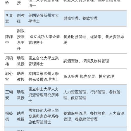
玲
授
博士
李貴
副教
美國堪薩斯州立大
財務管理、餐飲管理
宜
授
學博士
副教
陳錚
授兼
國立成功大學企業
餐旅財務管理、經濟學、餐旅資訊系
中
系主
管理博士
統
任
周碩
助理
國立台北大學企業
調酒實務、採購及物料管理
雄
教授
管理博士
郭心
助理
泰國皇家湄州大學
飯店管理 觀光發展、博奕管理
甯
教授
觀光發展管理博士
國立中山大學人力
王翊
助理
人力資源管理 、
行銷管理 、餐旅管
資源管理研究所博
安
教授
理 、飯店管理
士
國立師範大學人類
楊婷
助理
餐旅服務管理 、餐旅教育 、人力資源
發展與家庭學系餐
棋
教授
管理 、餐廳經營管理
旅教育組博士