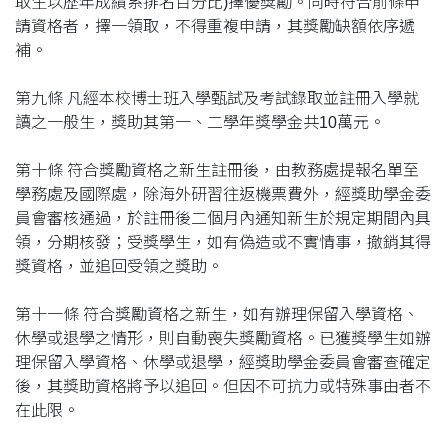
取生以歷年成績系排名百分比)擇優獎勵。同時符合前條申
請資格者，擇一領取，不得重複申請，其獎勵缺額依序遞
補。
第九條 凡經本校博士班入學甄試及考試錄取並註冊入學就
讀之一般生，獎助其第一、二學年獎學金共10萬元。
第十條 符合獎勵資格之新生註冊後，由教務處提報名單至
學務處及國際處，除海外研習往返機票費外，經獎助學金委
員會審核通過，於註冊後二個月內通知新生於規定期間內具
領，分期核發；受獎學生，如有偽造或不實情事，撤銷其得
獎資格，並追回受領之獎助。
第十一條 符合獎勵資格之新生，如有辦理保留入學資格、
休學或退學之情形，則自動喪失獎勵資格。已獲獎學生如辦
理保留入學資格、休學或退學，經獎助學金委員會審查確定
後，其獎助資格將予以追回。但因不可抗力或特殊事由者不
在此限。