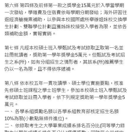
第六條 第四條及前條第一款之獎學金15萬元於入學當學期
一次發給，學雜費及住宿費依每學期分期發給；海外研習往
返經濟艙機票補助，以參與本校國際處所舉辦姐妹校交換學
生計劃、雙聯學位計劃且獲姊妹校接受入學者為限，並依各
類補助金額，實報實銷。
第七條 凡經本校碩士班入學甄試及考試錄取正取第一名並
註冊就讀者，獎助第一學年獎學金5萬元。但甄試及考試招
生之系(所)，如有分組招生之情形者，其該系(所)推薦學生
仍以一名為限，且不得依序遞補。
第八條 依本校五年一貫攻讀學、碩士學位實施要點，核准
先修碩士班課程之學士班學生，參加本校碩士班入學甄試及
考試錄取並註冊入學者，依下列規定獎助第一學年獎學金5
萬元。
一、 各學系組獎勵名額以各學系組教育部核定招生名額
10%為限(小數點無條件進位)。
二、 依錄取考生之大學畢業成績系排名百分比(同等學力錄