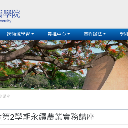
跨領域學習
農推中心
章程辦法
學
務講座
年度第2學期永續農業實務講座